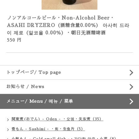
ノンアルコールビール・Non-Alcohol Beer・
ASAHI DRYZERO（酒精含量0.00％） 아사히 드라
이 제로（알코올 0.00％）・朝日无酒精啤酒
550 円
トップページ/ Top page
お知らせ / News
メニュー/ Menu / 메뉴 / 菜单
関東煮(おでん) - Oden - ・오뎅・关东煮（35）
肴もん - Sashimi - ・회・生鱼片（5）