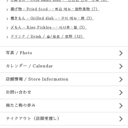
小鉢もん - Cold small dish -・간단한 안주・小菜（8）
揚げ物 - Fried food -・튀김 메뉴・油炸食物（7）
焼きもん - Grilled dish -・구이 메뉴・烤（5）
〆もん - Rise,Pickles -・식사류・饭（5）
ドリンク / Drink / 술/음료 / 饮料（32）
写真 / Photo
カレンダー / Calendar
店舗情報 / Store Information
お問い合わせ
南たこ梅の歩み
テイクアウト（店頭受渡し）