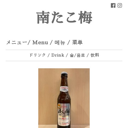
南たこ梅
メニュー/ Menu / 메뉴 / 菜单
ドリンク / Drink / 술/음료 / 饮料