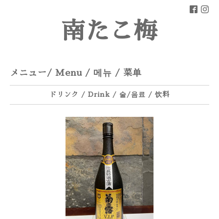
南たこ梅
メニュー/ Menu / 메뉴 / 菜单
ドリンク / Drink / 술/음료 / 饮料