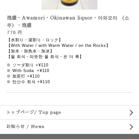
泡盛・Awamori・Okinawan liquor・아와모리 （소
주）・泡盛
770 円
【水割り・湯割り・ロック】
【With Water / with Warm Water / on the Rocks】
【加水・加热水・加冰】
【물 희석・따뜻한 물 희석・온 더 록】
※ ソーダ割り +¥110
※ With Soda
+¥110
※ 加苏打
+¥110
※ 탄산수 희석
+¥110
トップページ/ Top page
お知らせ / News