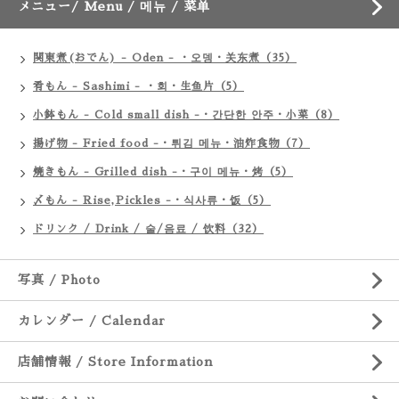
メニュー/ Menu / 메뉴 / 菜单
関東煮(おでん) - Oden - ・오뎅・关东煮（35）
肴もん - Sashimi - ・회・生鱼片（5）
小鉢もん - Cold small dish -・간단한 안주・小菜（8）
揚げ物 - Fried food -・튀김 메뉴・油炸食物（7）
焼きもん - Grilled dish -・구이 메뉴・烤（5）
〆もん - Rise,Pickles -・식사류・饭（5）
ドリンク / Drink / 술/음료 / 饮料（32）
写真 / Photo
カレンダー / Calendar
店舗情報 / Store Information